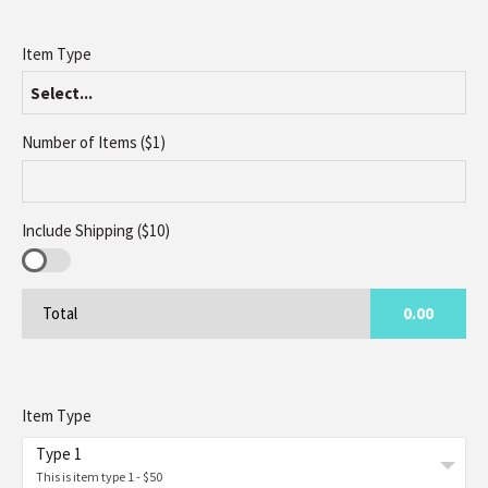
Item Type
Select...
Number of Items ($1)
Include Shipping ($10)
Total
0.00
Item Type
Type 1
This is item type 1 - $50